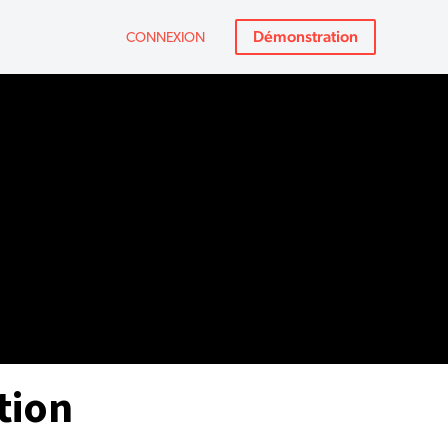
Démonstration
CONNEXION
tion